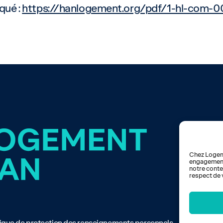
qué :
https://hanlogement.org/pdf/1-hl-com-
Chez Logeme
engagements
notre conte
respect de 
3
tique de protection des renseignements personnels
.