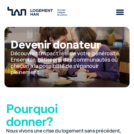
Mission
Devenir donateur
Vision
Approche
Découvrez l’impact réel de votre générosité.
Ensemble, bâtissons des communautés où
Équipe
chacun a la possibilité de s'épanouir
pleinement.
Pourquoi
donner?
Nous vivons une crise du logement sans précédent,