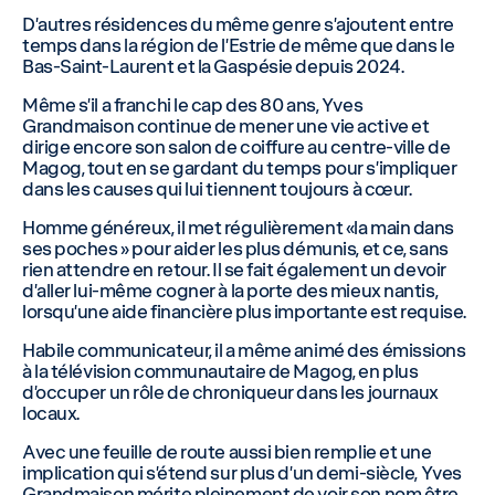
D’autres résidences du même genre s’ajoutent entre
temps dans la région de l’Estrie de même que dans le
Bas-Saint-Laurent et la Gaspésie depuis 2024.
Même s’il a franchi le cap des 80 ans, Yves
Grandmaison continue de mener une vie active et
dirige encore son salon de coiffure au centre-ville de
Magog, tout en se gardant du temps pour s’impliquer
dans les causes qui lui tiennent toujours à cœur.
Homme généreux, il met régulièrement «la main dans
ses poches » pour aider les plus démunis, et ce, sans
rien attendre en retour. Il se fait également un devoir
d’aller lui-même cogner à la porte des mieux nantis,
lorsqu’une aide financière plus importante est requise.
Habile communicateur, il a même animé des émissions
à la télévision communautaire de Magog, en plus
d’occuper un rôle de chroniqueur dans les journaux
locaux.
Avec une feuille de route aussi bien remplie et une
implication qui s’étend sur plus d’un demi-siècle, Yves
Grandmaison mérite pleinement de voir son nom être