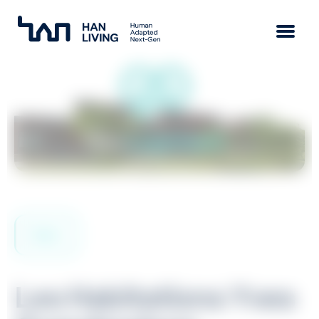
Mission
Vision
Approach
Team
Back
Les Habitations Yves