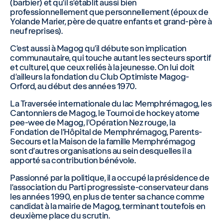
(barbier) et qu’il s’établit aussi bien
professionnellement que personnellement (époux de
Yolande Marier, père de quatre enfants et grand-père à
neuf reprises).
C’est aussi à Magog qu’il débute son implication
communautaire, qui touche autant les secteurs sportif
et culturel, que ceux reliés à la jeunesse. On lui doit
d’ailleurs la fondation du Club Optimiste Magog-
Orford, au début des années 1970.
La Traversée internationale du lac Memphrémagog, les
Cantonniers de Magog, le Tournoi de hockey atome
pee-wee de Magog, l’Opération Nez rouge, la
Fondation de l’Hôpital de Memphrémagog, Parents-
Secours et la Maison de la famille Memphrémagog
sont d’autres organisations au sein desquelles il a
apporté sa contribution bénévole.
Passionné par la politique, il a occupé la présidence de
l’association du Parti progressiste-conservateur dans
les années 1990, en plus de tenter sa chance comme
candidat à la mairie de Magog, terminant toutefois en
deuxième place du scrutin.