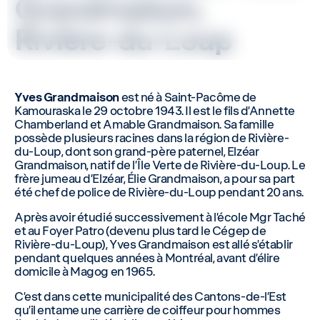
Grandmaison,
Rivière-du-Loup
Yves Grandmaison
est né à Saint-Pacôme de
Kamouraska le 29 octobre 1943. Il est le fils d’Annette
Chamberland et Amable Grandmaison. Sa famille
possède plusieurs racines dans la région de Rivière-
du-Loup, dont son grand-père paternel, Elzéar
Grandmaison, natif de l’Île Verte de Rivière-du-Loup. Le
frère jumeau d’Elzéar, Élie Grandmaison, a pour sa part
été chef de police de Rivière-du-Loup pendant 20 ans.
Après avoir étudié successivement à l’école Mgr Taché
et au Foyer Patro (devenu plus tard le Cégep de
Rivière-du-Loup), Yves Grandmaison est allé s’établir
pendant quelques années à Montréal, avant d’élire
domicile à Magog en 1965.
C’est dans cette municipalité des Cantons-de-l’Est
qu’il entame une carrière de coiffeur pour hommes