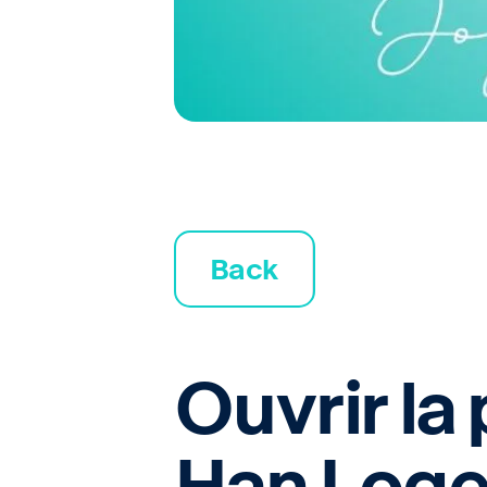
Back
Ouvrir la 
Han Loge