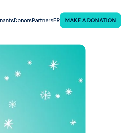
nants
Donors
Partners
FR
MAKE A DONATION