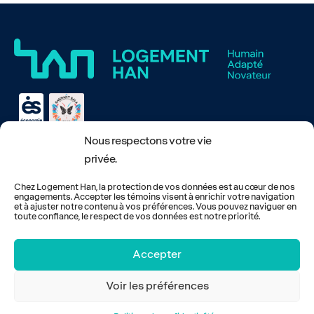
Contact
Nous respectons votre vie
Carrières
privée.
Nouvelles
Chez Logement Han, la protection de vos données est au cœur de nos
FAQ
engagements. Accepter les témoins visent à enrichir votre navigation
et à ajuster notre contenu à vos préférences. Vous pouvez naviguer en
toute confiance, le respect de vos données est notre priorité.
1691 chemin de la Rivière aux Cerises, Magog, Qc J1X 3W3
© 2025 Tous droits réservés sur le contenu de ce site.
Politique de
Accepter
protection des renseignements personnels
.
Voir les préférences